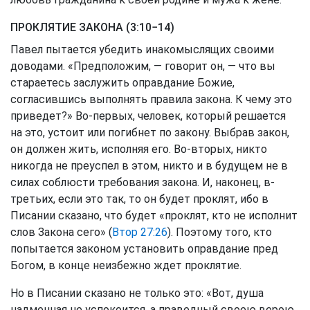
ПРОКЛЯТИЕ ЗАКОНА (3:10−14)
Павел пытается убедить инакомыслящих своими
доводами. «Предположим, — говорит он, — что вы
стараетесь заслужить оправдание Божие,
согласившись выполнять правила закона. К чему это
приведет?» Во-первых, человек, который решается
на это, устоит или погибнет по закону. Выбрав закон,
он должен жить, исполняя его. Во-вторых, никто
никогда не преуспел в этом, никто и в будущем не в
силах соблюсти требования закона. И, наконец, в-
третьих, если это так, то он будет проклят, ибо в
Писании сказано, что будет «проклят, кто не исполнит
слов Закона сего» (
Втор 27:26
). Поэтому того, кто
попытается законом установить оправдание пред
Богом, в конце неизбежно ждет проклятие.
Но в Писании сказано не только это: «Вот, душа
надменная не успокоится, а праведный своею верою