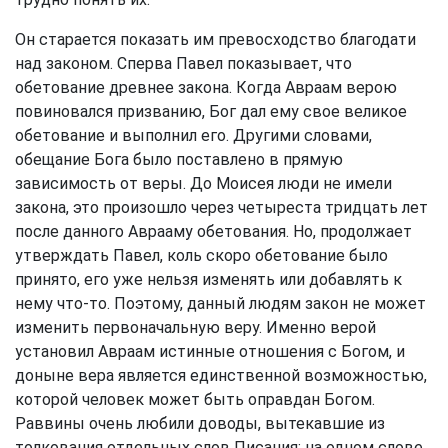
Он старается показать им превосходство благодати
над законом. Сперва Павел показывает, что
обетование древнее закона. Когда Авраам верою
повиновался призванию, Бог дал ему свое великое
обетование и выполнил его. Другими словами,
обещание Бога было поставлено в прямую
зависимость от веры. До Моисея люди не имели
закона, это произошло через четыреста тридцать лет
после данного Аврааму обетования. Но, продолжает
утверждать Павел, коль скоро обетование было
принято, его уже нельзя изменять или добавлять к
нему что-то. Поэтому, данный людям закон не может
изменить первоначальную веру. Именно верой
установил Авраам истинные отношения с Богом, и
доныне вера является единственной возможностью,
которой человек может быть оправдан Богом.
Раввины очень любили доводы, вытекавшие из
толкования отдельных слов Писания; на одном слове