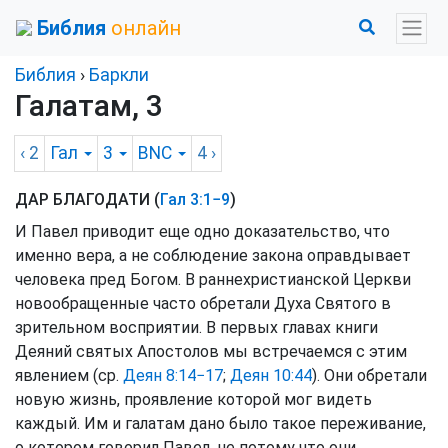
Библия
онлайн
Библия
›
Баркли
Галатам, 3
‹ 2
Гал
3
BNC
4
›
ДАР БЛАГОДАТИ (
Гал 3:1−9
)
И Павел приводит еще одно доказательство, что
именно вера, а не соблюдение закона оправдывает
человека пред Богом. В раннехристианской Церкви
новообращенные часто обретали Духа Святого в
зрительном восприятии. В первых главах книги
Деяний святых Апостолов мы встречаемся с этим
явлением (ср.
Деян 8:14−17
;
Деян 10:44
). Они обретали
новую жизнь, проявление которой мог видеть
каждый. Им и галатам дано было такое переживание,
о котором говорил Павел, не потому что они