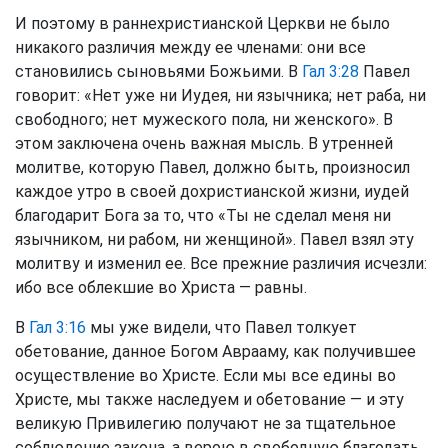
И поэтому в раннехристианской Церкви не было
никакого различия между ее членами: они все
становились сыновьями Божьими. В
Гал 3:28
Павел
говорит: «Нет уже ни Иудея, ни язычника; нет раба, ни
свободного; нет мужеского пола, ни женского». В
этом заключена очень важная мысль. В утренней
молитве, которую Павел, должно быть, произносил
каждое утро в своей дохристианской жизни, иудей
благодарит Бога за то, что «Ты не сделал меня ни
язычником, ни рабом, ни женщиной». Павел взял эту
молитву и изменил ее. Все прежние различия исчезли:
ибо все облекшие во Христа — равны.
В
Гал 3:16
мы уже видели, что Павел толкует
обетование, данное Богом Аврааму, как получившее
осуществление во Христе. Если мы все едины во
Христе, мы также наследуем и обетование — и эту
великую Привилегию получают не за тщательное
соблюдение закона, а верою в свободную благодать