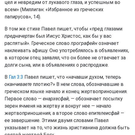
цел и невредим от лукавого глаза, и успешным во
всем» (Миллиган: «Избранное из греческих
папирусов», 14).
В том же стихе Павел пишет, чтобы «пред глазами
предначертан
был Иисус Христос, как бы у вас
распятый». Греческое слово
прографейн
означает
наклеивать афишу. Оно употреблялось в объявлениях,
в котором отец заявлял, что он более не отвечает за
долги сына, или в объявлениях о распродаже.
В
Гал 3:3
Павел пишет, что «
начавши
духом, теперь
оканчиваете
плотию?» В нем слова, обозначавшие в
греческом языке начало и конец жертвоприношения.
Первое слово —
енархесфай
, — обозначает посыпку
зерен ячменя на жертву и вокруг нее — начало
жертвоприношения; а второе слово
епителеисфай
—
ее завершение. Этими двумя словами Павел
указывает на то, что жизнь христианина должна быть
святой жертвой Богу.