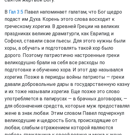
В
Гал 3:5
Павел напоминает галатам, что Бог щедро
подаст им Духа. Корень этого слова восходит к
греческому
хорегиа
. В древней Греции на великих
праздниках великие драматурги, как Еврипид и
Софокл, ставили свои пьесы. Для этого нужны были
хоры, а обучать и подготовлять такой хор было
дорого. Поэтому патриотично настроенные греки
великодушно брали на себя все расходы по
подготовке и обучению хора. И этот дар назывался
хорегиа
. Позже в периоды войны патриоты — греки
давали добровольные дары в государственную казну
и их тоже называли
хорегиа
. Еще позже это слово
употребляется в папирусах — в брачных договорах, —
для обозначения средств, которые муж предоставлял
жене в знак любви. Этим словом Павел подчеркнул
великодушие и щедрость Бога, происходящие от
любви, слабым отражением которой являются
любовь гражданина к своей родине и мужа к жене.