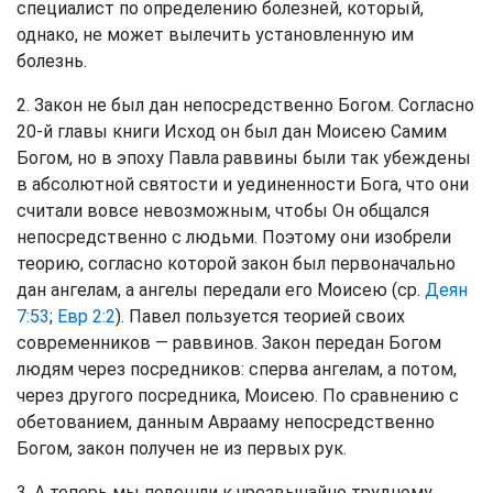
специалист по определению болезней, который,
однако, не может вылечить установленную им
болезнь.
2. Закон не был дан непосредственно Богом. Согласно
20-й главы книги Исход он был дан Моисею Самим
Богом, но в эпоху Павла раввины были так убеждены
в абсолютной святости и уединенности Бога, что они
считали вовсе невозможным, чтобы Он общался
непосредственно с людьми. Поэтому они изобрели
теорию, согласно которой закон был первоначально
дан ангелам, а ангелы передали его Моисею (ср.
Деян
7:53
;
Евр 2:2
). Павел пользуется теорией своих
современников — раввинов. Закон передан Богом
людям через посредников: сперва ангелам, а потом,
через другого посредника, Моисею. По сравнению с
обетованием, данным Аврааму непосредственно
Богом, закон получен не из первых рук.
3. А теперь мы подошли к чрезвычайно трудному