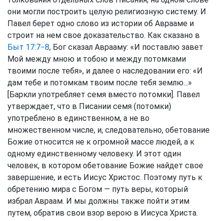
они могли построить целую религиозную систему. И
Павел берет одно слово из истории об Аврааме и
строит на нем свое доказательство. Как сказано в
Быт 17:7−8
, Бог сказал Аврааму: «И поставлю завет
Мой между мною и тобою и между потомками
твоими после тебя», и далее о наследовании его: «И
дам тебе и потомкам твоим после тебя землю...»
[Баркли употребляет семя вместо потомки]. Павел
утверждает, что в Писании семя (потомки)
употреблено в единственном, а не во
множественном числе, и, следовательно, обетование
Божие относится не к огромной массе людей, а к
одному единственному человеку. И этот один
человек, в котором обетование Божие найдет свое
завершение, и есть Иисус Христос. Поэтому путь к
обретению мира с Богом — путь веры, который
избрал Авраам. И мы должны также пойти этим
путем, обратив свои взор верою в Иисуса Христа.