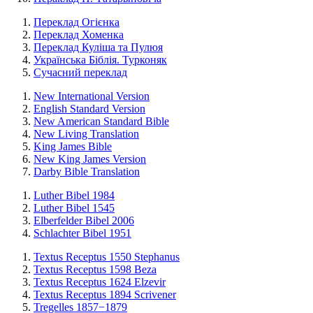
Переклад Огієнка
Переклад Хоменка
Переклад Куліша та Пулюя
Українська Біблія. Турконяк
Сучасний переклад
New International Version
English Standard Version
New American Standard Bible
New Living Translation
King James Bible
New King James Version
Darby Bible Translation
Luther Bibel 1984
Luther Bibel 1545
Elberfelder Bibel 2006
Schlachter Bibel 1951
Textus Receptus 1550 Stephanus
Textus Receptus 1598 Beza
Textus Receptus 1624 Elzevir
Textus Receptus 1894 Scrivener
Tregelles 1857−1879