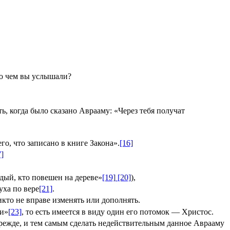
, о чем вы услышали?
ь, когда было сказано Аврааму: «Через тебя получат
го, что записано в книге Закона».
[16]
7]
ждый, кто повешен на дереве»
[19]
[20]
),
уха по вере
[21]
.
кто не вправе изменять или дополнять.
ни»
[23]
, то есть имеется в виду один его потомок — Христос.
 прежде, и тем самым сделать недействительным данное Аврааму