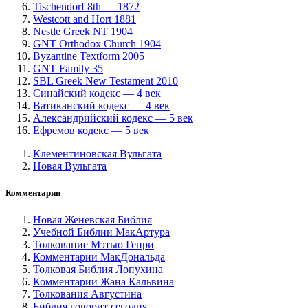
Tischendorf 8th — 1872
Westcott and Hort 1881
Nestle Greek NT 1904
GNT Orthodox Church 1904
Byzantine Textform 2005
GNT Family 35
SBL Greek New Testament 2010
Синайский кодекс — 4 век
Ватиканский кодекс — 4 век
Александрийский кодекс — 5 век
Ефремов кодекс — 5 век
Клементиновская Вульгата
Новая Вульгата
Комментарии
Новая Женевская Библия
Учебной Библии МакАртура
Толкование Мэтью Генри
Комментарии МакДональда
Толковая Библия Лопухина
Комментарии Жана Кальвина
Толкования Августина
Библия говорит сегодня