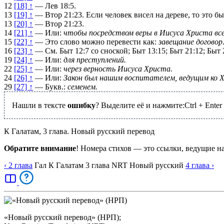
12
[18] ↑
—
Лев 18:5
.
13
[19] ↑
—
Втор 21:23
. Если человек висел на дереве, то это б
13
[20] ↑
—
Втор 21:23
.
14
[21] ↑
— Или:
чтобы посредством веры в Иисуса Христа все
15
[22] ↑
— Это слово можно перевести как:
завещание
договор
16
[23] ↑
— См.
Быт 12:7
со сноской;
Быт 13:15
;
Быт 21:12
;
Быт 
19
[24] ↑
— Или:
для преступлений.
22
[25] ↑
— Или:
через верность Иисуса Христа.
24
[26] ↑
— Или:
Закон был нашим воспитателем, ведущим ко 
29
[27] ↑
— Букв.:
семенем.
Нашли в тексте
ошибку
? Выделите её и нажмите:
Ctrl
+
Enter
К Галатам, 3 глава. Новый русский перевод
Обратите внимание
! Номера стихов — это ссылки, ведущие н
‹ 2
глава
Гал
К Галатам
3
глава
NRT
Новый русский
4
глава
›
«Новый русский перевод» (НРП);