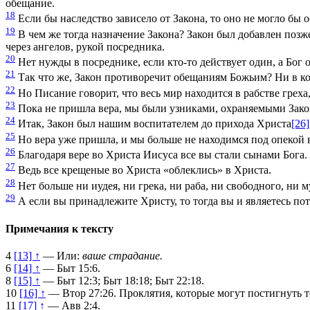
обещание.
18
Если бы наследство зависело от Закона, то оно не могло бы 
19
В чем же тогда назначение Закона? Закон был добавлен позж
через ангелов, рукой посредника.
20
Нет нужды в посреднике, если кто-то действует один, а Бог 
21
Так что же, Закон противоречит обещаниям Божьим? Ни в кое
22
Но Писание говорит, что весь мир находится в рабстве греха
23
Пока не пришла вера, мы были узниками, охраняемыми Законо
24
Итак, Закон был нашим воспитателем до прихода Христа
[26]
25
Но вера уже пришла, и мы больше не находимся под опекой 
26
Благодаря вере во Христа Иисуса все вы стали сынами Бога.
27
Ведь все крещеные во Христа «облеклись» в Христа.
28
Нет больше ни иудея, ни грека, ни раба, ни свободного, ни
29
А если вы принадлежите Христу, то тогда вы и являетесь по
Примечания к тексту
4
[13] ↑
— Или:
ваше страдание.
6
[14] ↑
—
Быт 15:6
.
8
[15] ↑
—
Быт 12:3
;
Быт 18:18
;
Быт 22:18
.
10
[16] ↑
—
Втор 27:26
. Проклятия, которые могут постигнуть т
11
[17] ↑
—
Авв 2:4
.