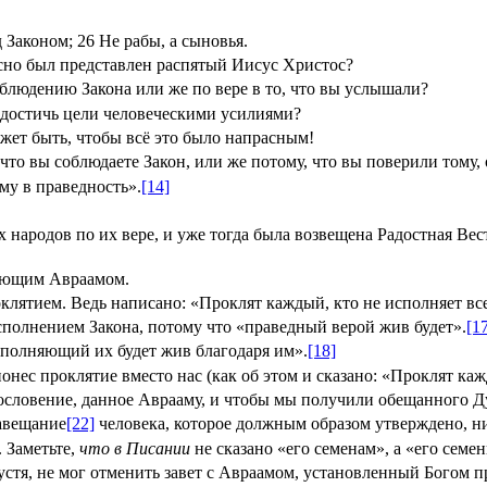
д Законом;
26
Не рабы, а сыновья.
 ясно был представлен распятый Иисус Христос?
блюдению Закона или же по вере в то, что вы услышали?
 достичь цели человеческими усилиями?
жет быть, чтобы всё это было напрасным!
 что вы соблюдаете Закон, или же потому, что вы поверили тому
му в праведность».
[14]
 народов по их вере, и уже тогда была возвещена Радостная Вест
рующим Авраамом.
оклятием. Ведь написано: «Проклят каждый, кто не исполняет все
сполнением Закона, потому что «праведный верой жив будет».
[1
сполняющий их будет жив благодаря им».
[18]
онес проклятие вместо нас (как об этом и сказано: «Проклят ка
ословение, данное Аврааму, и чтобы мы получили обещанного Д
завещание
[22]
человека, которое должным образом утверждено, ни
 Заметьте,
что в Писании
не сказано «его семенам», а «его семе
спустя, не мог отменить завет с Авраамом, установленный Богом