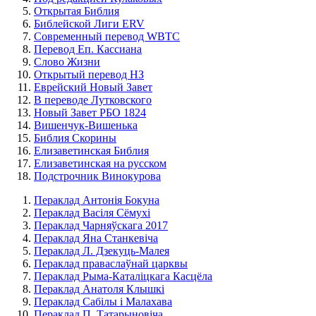
Открытая Библия
Библейской Лиги ERV
Cовременный перевод WBTC
Перевод Еп. Кассиана
Слово Жизни
Открытый перевод НЗ
Еврейский Новый Завет
В переводе Лутковского
Новый Завет РБО 1824
Вишенчук-Вишенька
Библия Скорины
Елизаветинская Библия
Елизаветинская на русском
Подстрочник Винокурова
Пераклад Антонія Бокуна
Пераклад Васіля Сёмухі
Пераклад Чарняўскага 2017
Пераклад Яна Станкевіча
Пераклад Л. Дзекуць-Малея
Пераклад праваслаўнай царквы
Пераклад Рыма-Каталіцкага Касцёла
Пераклад Анатоля Клышкi
Пераклад Сабілы і Малахава
Пераклад П. Татарыновіча