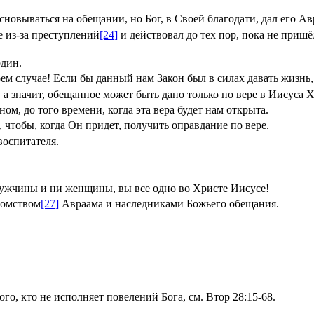
основываться на обещании, но Бог, в Своей благодати, дал его 
е из-за преступлений
[24]
и действовал до тех пор, пока не приш
один.
м случае! Если бы данный нам Закон был в силах давать жизнь, 
, а значит, обещанное может быть дано только по вере в Иисуса 
м, до того времени, когда эта вера будет нам открыта.
, чтобы, когда Он придет, получить оправдание по вере.
воспитателя.
 мужчины и ни женщины, вы все одно во Христе Иисусе!
томством
[27]
Авраама и наследниками Божьего обещания.
ого, кто не исполняет повелений Бога, см.
Втор 28:15-68
.