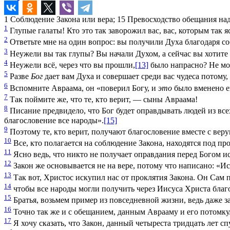
1
Соблюдение Закона или вера;
15
Превосходство обещания на
1
Глупые галаты! Кто это так заворожил вас, вас, которым так
2
Ответьте мне на один вопрос: вы получили Духа благодаря со
3
Неужели вы так глупы? Вы начали Духом, а сейчас вы хотите
4
Неужели всё, через что вы прошли,
[13]
было напрасно? Не мо
5
Разве
Бог
дает вам Духа и совершает среди вас чудеса потому,
6
Вспомните Авраама, он «поверил Богу, и
это
было вменено е
7
Так поймите же, что те, кто верит, — сыны Авраама!
8
Писание предвидело, что Бог будет оправдывать людей из всех
благословение все народы».
[15]
9
Поэтому те, кто верит, получают благословение вместе с ве
10
Все, кто полагается на соблюдение Закона, находятся под пр
11
Ясно ведь, что никто не получает оправдания перед Богом и
12
Закон же основывается не на вере, потому что написано: «И
13
Так вот, Христос искупил нас от проклятия Закона. Он Сам п
14
чтобы все народы могли получить через Иисуса Христа благ
15
Братья, возьмем пример из повседневной жизни, ведь даже 
16
Точно так же и с обещанием, данным Аврааму и его потомку.
17
Я хочу сказать, что Закон, данный четыреста тридцать лет 