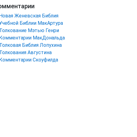
омментарии
Новая Женевская Библия
Учебной Библии МакАртура
Толкование Мэтью Генри
Комментарии МакДональда
Толковая Библия Лопухина
Толкования Августина
Комментарии Скоуфилда