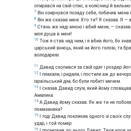
опирався на свій спис, а колісниці й вельмо
7
Він озирнувся позаду себе, побачив мене і 
8
Він же сказав мені: Хто ти? Я сказав: Я — 
9
Стань же наді мною і вбий мене, — сказав 
моя душа в мені!
10
Тож я став над ним, і я вбив його, бо знав
царський вінець, який на його голові, та бра
володареві.
11
Давид схопився за свій одяг і роздер його,
12
І плакали, і ридали, і постили аж до вечор
ізраїльський дім, бо були побиті мечем.
13
І сказав Давид слузі, який йому сповіщав
Амалика.
14
А Давид йому сказав: Як же ти не побояв
помазаника?
15
І
тоді
Давид покликав одного зі своїх слуг, 
удар, і той помер.
16
І промовив до нього Давид: Твоя кров на 