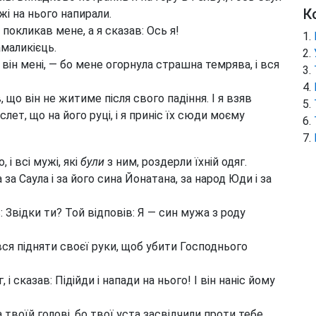
К
жі на нього напирали.
покликав мене, а я сказав: Ось я!
амаликієць.
він мені, — бо мене огорнула страшна темрява, і вся
, що він не житиме після свого падіння. І я взяв
слет, що на його руці, і я приніс їх сюди моєму
 і всі мужі, які
були
з ним, роздерли їхній одяг.
а за Саула і за його сина Йонатана, за народ Юди і за
: Звідки ти? Той відповів: Я — син мужа з роду
ся підняти своєї руки, щоб убити Господнього
і сказав: Підійди і напади на нього! І він наніс йому
твоїй голові, бо твої уста засвідчили проти тебе,