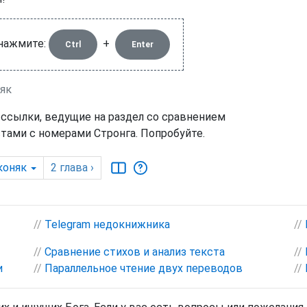
 нажмите:
+
Ctrl
Enter
няк
 ссылки, ведущие на раздел со сравнением
тами с номерами Стронга. Попробуйте.
коняк
2
глава
›
//
Telegram недокнижника
//
//
Сравнение стихов и анализ текста
//
и
//
Параллельное чтение двух переводов
//