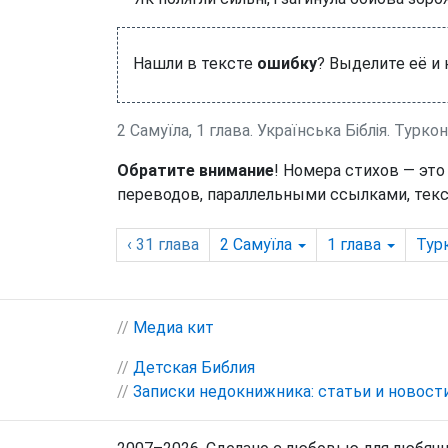
Нашли в тексте
ошибку
? Выделите её и
2 Самуїла, 1 глава. Українська Біблія. Турко
Обратите внимание
! Номера стихов — это
переводов, параллельными ссылками, текс
‹ 31
глава
2 Самуїла
1
глава
Тур
//
Медиа кит
//
Детская Библия
//
Записки недокнижника: статьи и новост