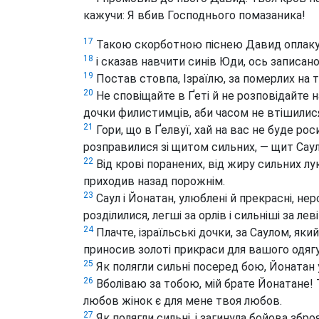
кажучи: Я вбив Господнього помазаника!
17
Такою скорботною піснею Давид оплакува
18
і сказав навчити синів Юди, ось записано
19
Постав стовпа, Ізраїлю, за померлих на тв
20
Не сповіщайте в Ґеті й не розповідайте 
дочки филистимців, аби часом не втішилися
21
Гори, що в Ґелвуї, хай на вас не буде рос
розправилися зі щитом сильних, — щит Саул
22
Від крові поранених, від жиру сильних лу
приходив назад порожнім.
23
Саул і Йонатан, улюблені й прекрасні, неро
розділилися, легші за орлів і сильніші за леві
24
Плачте, ізраїльські дочки, за Саулом, як
приносив золоті прикраси для вашого одягу
25
Як полягли сильні посеред бою, Йонатан 
26
Вболіваю за тобою, мій брате Йонатане!
любов жінок є для мене твоя любов.
27
Як полягли сильні, і загинула бойова збро