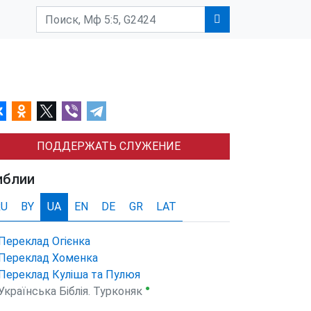
ПОДДЕРЖАТЬ СЛУЖЕНИЕ
иблии
RU
BY
UA
EN
DE
GR
LAT
Переклад Огієнка
Переклад Хоменка
Переклад Куліша та Пулюя
●
Українська Біблія. Турконяк