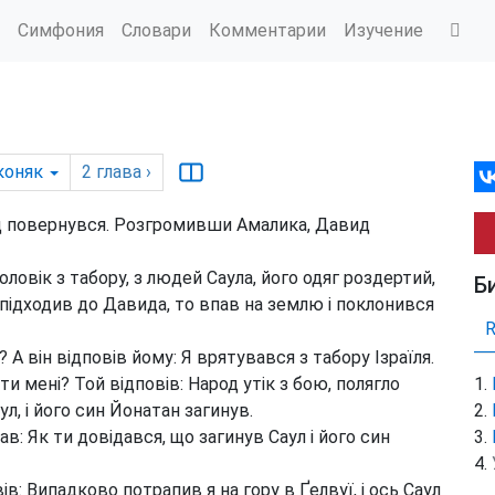
Симфония
Словари
Комментарии
Изучение
коняк
2
глава
›
вид повернувся. Розгромивши Амалика, Давид
ловік з табору, з людей Саула, його одяг роздертий,
Б
ін підходив до Давида, то впав на землю і поклонився
А він відповів йому: Я врятувався з табору Ізраїля.
и мені? Той відповів: Народ утік з бою, полягло
ул, і його син Йонатан загинув.
в: Як ти довідався, що загинув Саул і його син
ів: Випадково потрапив я на гору в Ґелвуї, і ось Саул