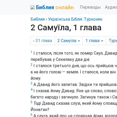
Библия
онлайн
Переводы
Аудио
Библия
›
Українська Біблія. Турконяк
2 Самуїла, 1 глава
‹ 31
глава
2 Самуїла
1
глава
Тур
1
І сталося, після того, як помер Саул, Да
перебував у Секелаку два дні.
2
І сталося третього дня, що ось прийшов чо
а на його голові — земля. І сталося, коли в
йому.
3
А Давид його запитав: Звідки ти прийшов? 
4
І сказав йому Давид: Яке це слово, сповіст
багато народу і загинуло. Загинув також і Са
5
Тоді
Давид сказав слузі, який йому сповіща
Йонатан?
6
А слуга, який про це сповіщав йому, відпов