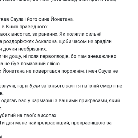
в Саула і його сина Йонатана,
 в Книзі праведного:
оїх висотах, за ранених. Як полягли сильні!
на роздоріжжях Аскалона, щоби часом не зраділи
 дочки необрізаних.
и чи дощу, ні поля первоплодів, бо там зневажливо
а не був помазаний олією.
к Йонатана не повертався порожнім, і меч Саула не
злучні, гарні
були
за їхнього життя і в їхній смерті не
в.
ий одягав вас у кармазин з вашими прикрасами, який
.
убитий на твоїх висотах.
 Ти для мене найпрекрасніший, прекраснішою за
я!