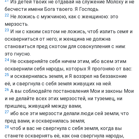
21
Из детей твоих не отдавай на служение Молоху и не
бесчести имени Бога твоего. Я Господь.
22
Не ложись с мужчиною, как с женщиною: это
мерзость.
23
И ни с каким скотом не ложись, чтоб излить
семя
и
оскверниться от него; и женщина не должна
становиться пред скотом для совокупления с ним:
это гнусно.
24
Не оскверняйте себя ничем этим, ибо всем этим
осквернили себя народы, которых Я прогоняю от вас:
25
и осквернилась земля, и Я воззрел на беззаконие
её, и свергнула с себя земля живущих на ней.
26
А вы соблюдайте постановления Мои и законы Мои
и не делайте всех этих мерзостей, ни туземец, ни
пришлец, живущий между вами,
27
ибо все эти мерзости делали люди сей земли, что
пред вами, и осквернилась земля;
28
чтоб и вас не свергнула с себя земля, когда вы
станете осквернять её, как она свергнула народы,