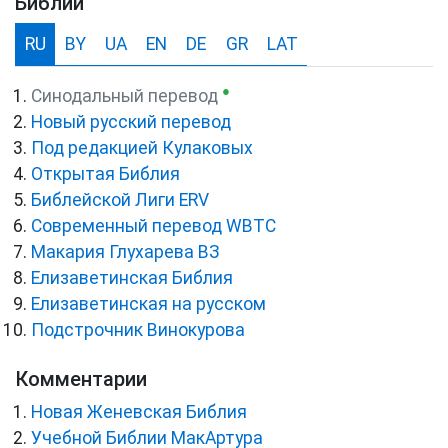
Библии
RU
BY
UA
EN
DE
GR
LAT
●
Синодальный перевод
Новый русский перевод
Под редакцией Кулаковых
Открытая Библия
Библейской Лиги ERV
Cовременный перевод WBTC
Макария Глухарева ВЗ
Елизаветинская Библия
Елизаветинская на русском
Подстрочник Винокурова
Комментарии
Новая Женевская Библия
Учебной Библии МакАртура