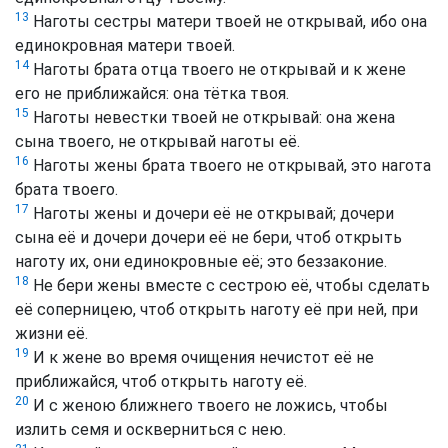
13
Наготы сестры матери твоей не открывай, ибо она
единокровная матери твоей.
14
Наготы брата отца твоего не открывай и к жене
его не приближайся: она тётка твоя.
15
Наготы невестки твоей не открывай: она жена
сына твоего, не открывай наготы её.
16
Наготы жены брата твоего не открывай, это нагота
брата твоего.
17
Наготы жены и дочери её не открывай; дочери
сына её и дочери дочери её не бери, чтоб открыть
наготу их, они единокровные её; это беззаконие.
18
Не бери жены вместе с сестрою её, чтобы сделать
её соперницею, чтоб открыть наготу её при ней, при
жизни её.
19
И к жене во время очищения нечистот её не
приближайся, чтоб открыть наготу её.
20
И с женою ближнего твоего не ложись, чтобы
излить семя и оскверниться с нею.