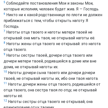
5
Соблюдайте постановления Мои и законы Мои,
которые исполняя, человек будет жив. Я — Господь.
6
Никто ни к какой родственнице по плоти не должен
приближаться с тем, чтобы открыть наготу. Я
Господь.
7
Наготы отца твоего и наготы матери твоей не
открывай: она мать твоя, не открывай наготы её.
8
Наготы жены отца твоего не открывай: это нагота
отца твоего.
9
Наготы сестры твоей, дочери отца твоего или
дочери матери твоей, родившейся в доме или вне
дома, не открывай наготы их.
10
Наготы дочери сына твоего или дочери дочери
твоей, не открывай наготы их, ибо они твоя нагота.
11
Наготы дочери жены отца твоего, родившейся от
отца твоего, она сестра твоя
по отцу
, не открывай
наготы её.
12
Наготы сестры отца твоего не открывай, она
единокровная отцу твоему.