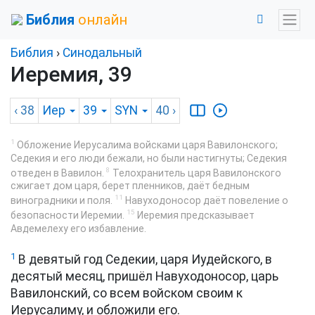
Библия
онлайн
Библия
›
Синодальный
Иеремия, 39
‹ 38
Иер
39
SYN
40
›
1
Обложение Иерусалима войсками царя Вавилонского;
Седекия и его люди бежали, но были настигнуты; Седекия
8
отведен в Вавилон.
Телохранитель царя Вавилонского
сжигает дом царя, берет пленников, даёт бедным
11
виноградники и поля.
Навуходоносор даёт повеление о
15
безопасности Иеремии.
Иеремия предсказывает
Авдемелеху его избавление.
1
В девятый год Седекии, царя Иудейского, в
десятый месяц, пришёл Навуходоносор, царь
Вавилонский, со всем войском своим к
Иерусалиму, и обложили его.