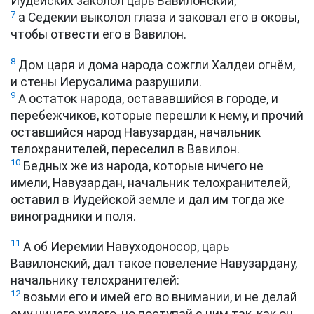
Иудейских заколол царь Вавилонский;
7
а Седекии выколол глаза и заковал его в оковы,
чтобы отвести его в Вавилон.
8
Дом царя и дома народа сожгли Халдеи огнём,
и стены Иерусалима разрушили.
9
А остаток народа, остававшийся в городе, и
перебежчиков, которые перешли к нему, и прочий
оставшийся народ Навузардан, начальник
телохранителей, переселил в Вавилон.
10
Бедных же из народа, которые ничего не
имели, Навузардан, начальник телохранителей,
оставил в Иудейской земле и дал им тогда же
виноградники и поля.
11
А об Иеремии Навуходоносор, царь
Вавилонский, дал такое повеление Навузардану,
начальнику телохранителей:
12
возьми его и имей его во внимании, и не делай
ему ничего худого, но поступай с ним так, как он