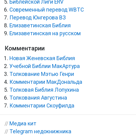
Библейской Лиги ERV
Cовременный перевод WBTC
Перевод Юнгерова ВЗ
Елизаветинская Библия
Елизаветинская на русском
Комментарии
Новая Женевская Библия
Учебной Библии МакАртура
Толкование Мэтью Генри
Комментарии МакДональда
Толковая Библия Лопухина
Толкования Августина
Комментарии Скоуфилда
//
Медиа кит
//
Telegram недокнижника