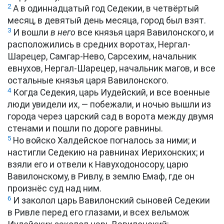
2
А в одиннадцатый год Седекии, в четвёртый
месяц, в девятый день месяца, город был взят.
3
И вошли
в него
все князья царя Вавилонского, и
расположились в средних воротах, Нергал-
Шарецер, Самгар-Нево, Сарсехим, начальник
евнухов, Нергал-Шарецер, начальник магов, и все
остальные князья царя Вавилонского.
4
Когда Седекия, царь Иудейский, и все военные
люди увидели их, — побежали, и ночью вышли из
города через царский сад в ворота между двумя
стенами и пошли по дороге равнины.
5
Но войско Халдейское погналось за ними; и
настигли Седекию на равнинах Иерихонских; и
взяли его и отвели к Навуходоносору, царю
Вавилонскому, в Ривлу, в землю Емаф, где он
произнёс суд над ним.
6
И заколол царь Вавилонский сыновей Седекии
в Ривле перед его глазами, и всех вельмож