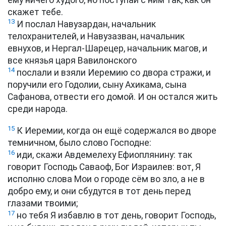
скажет тебе.
13
И послал Навузардан, начальник
телохранителей, и Навузазван, начальник
евнухов, и Нергал-Шарецер, начальник магов, и
все князья царя Вавилонского
14
послали и взяли Иеремию со двора стражи, и
поручили его Годолии, сыну Ахикама, сына
Сафанова, отвести его домой. И он остался жить
среди народа.
15
К Иеремии, когда он ещё содержался во дворе
темничном, было слово Господне:
16
иди, скажи Авдемелеху Ефиоплянину: так
говорит Господь Саваоф, Бог Израилев: вот, Я
исполню слова Мои о городе сём во зло, а не в
добро ему, и они сбудутся в тот день перед
глазами твоими;
17
но тебя Я избавлю в тот день, говорит Господь,