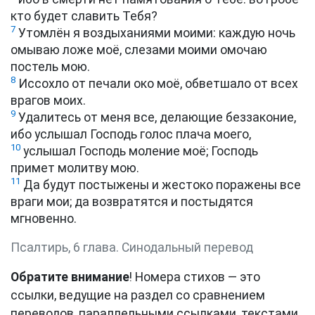
кто будет славить Тебя?
7
Утомлён я воздыханиями моими: каждую ночь
омываю ложе моё, слезами моими омочаю
постель мою.
8
Иссохло от печали око моё, обветшало от всех
врагов моих.
9
Удалитесь от меня все, делающие беззаконие,
ибо услышал Господь голос плача моего,
10
услышал Господь моление моё; Господь
примет молитву мою.
11
Да будут постыжены и жестоко поражены все
враги мои; да возвратятся и постыдятся
мгновенно.
Псалтирь, 6 глава. Синодальный перевод
Обратите внимание
! Номера стихов — это
ссылки, ведущие на раздел со сравнением
переводов, параллельными ссылками, текстами