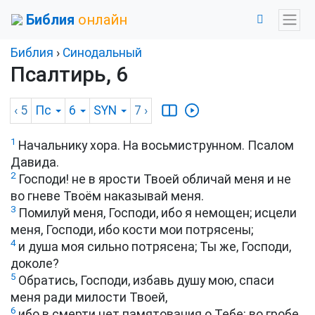
Библия
онлайн
Библия
›
Синодальный
Псалтирь, 6
‹ 5
Пс
6
SYN
7
›
1
Начальнику хора. На восьмиструнном. Псалом
Давида.
2
Господи! не в ярости Твоей обличай меня и не
во гневе Твоём наказывай меня.
3
Помилуй меня, Господи, ибо я немощен; исцели
меня, Господи, ибо кости мои потрясены;
4
и душа моя сильно потрясена; Ты же, Господи,
доколе?
5
Обратись, Господи, избавь душу мою, спаси
меня ради милости Твоей,
6
ибо в смерти нет памятования о Тебе: во гробе