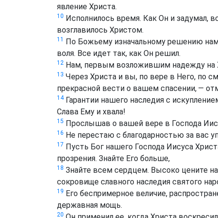
явление Христа.
10
Исполнилось время. Как Он и задумал, все
возглавилось Христом.
11
По Божьему изначальному решению нам 
воля. Все идет так, как Он решил.
12
Нам, первым возложившим надежду на Х
13
Через Христа и вы, по вере в Него, по 
прекрасной вести о вашем спасении, — о
14
Гарантии нашего наследия с искуплением
Слава Ему и хвала!
15
Прослышав о вашей вере в Господа Иису
16
Не перестаю с благодарностью за вас уп
17
Пусть Бог нашего Господа Иисуса Христа
прозрения. Знайте Его больше,
18
Знайте всем сердцем. Высоко цените на
сокровище славного наследия святого нар
19
Его беспримерное величие, распростране
державная мощь.
20
Он применил ее, когда Христа воскресил