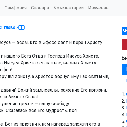
Симфония
Словари
Комментарии
Изучение
2
глава
›
суса — всем, кто в Эфесе свят и верен Христу
т нашего Бога Отца и Господа Иисуса Христа.
Б
а Иисуса Христа осыпал нас, верных Христу,
 сфер!
вручил Христу, а Христос вернул Ему нас святыми,
 давний Божий замысел, выражение Его приязни.
го любимого Сына!
пущение грехов — нашу свободу.
ь. Сказалась вся Его мудрость, вся
. Бог из приязни к нам наперед заложил его в