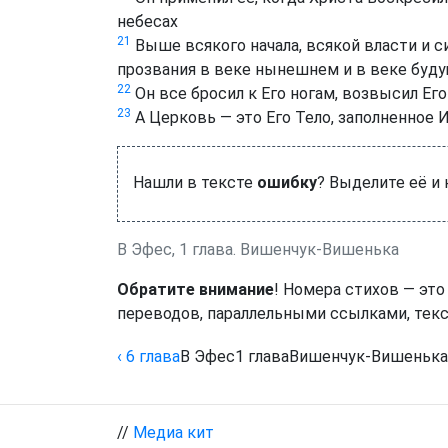
небесах
21
Выше всякого начала, всякой власти и с
прозвания в веке нынешнем и в веке буд
22
Он все бросил к Его ногам, возвысил Его
23
А Церковь — это Его Тело, заполненное И
Нашли в тексте
ошибку
? Выделите её и
В Эфес, 1 глава. Вишенчук-Вишенька
Обратите внимание
! Номера стихов — это
переводов, параллельными ссылками, текс
‹ 6
глава
В Эфес
1
глава
Вишенчук-Вишенька
//
Медиа кит