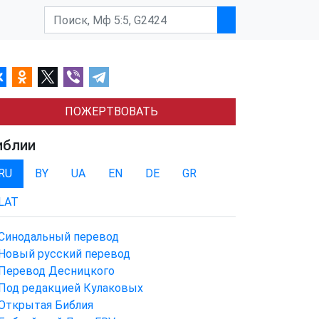
ПОЖЕРТВОВАТЬ
иблии
RU
BY
UA
EN
DE
GR
LAT
Синодальный перевод
Новый русский перевод
Перевод Десницкого
Под редакцией Кулаковых
Открытая Библия