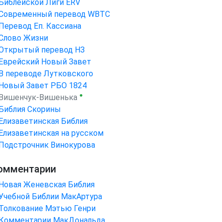
Библейской Лиги ERV
Cовременный перевод WBTC
Перевод Еп. Кассиана
Слово Жизни
Открытый перевод НЗ
Еврейский Новый Завет
В переводе Лутковского
Новый Завет РБО 1824
●
Вишенчук-Вишенька
Библия Скорины
Елизаветинская Библия
Елизаветинская на русском
Подстрочник Винокурова
омментарии
Новая Женевская Библия
Учебной Библии МакАртура
Толкование Мэтью Генри
Комментарии МакДональда