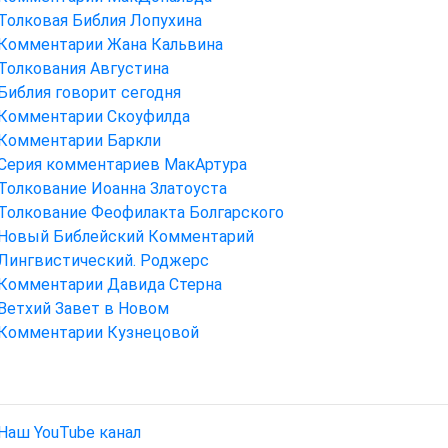
Толковая Библия Лопухина
Комментарии Жана Кальвина
Толкования Августина
Библия говорит сегодня
Комментарии Скоуфилда
Комментарии Баркли
Серия комментариев МакАртура
Толкование Иоанна Златоуста
Толкование Феофилакта Болгарского
Новый Библейский Комментарий
Лингвистический. Роджерс
Комментарии Давида Стерна
Ветхий Завет в Новом
Комментарии Кузнецовой
Наш YouTube канал