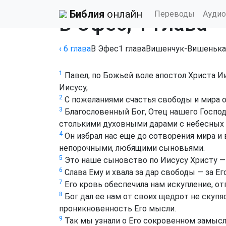
Библия
›
Вишенчук-Вишенька
Библия
онлайн
Переводы
Аудио
В Эфес, 1 глава
‹ 6
глава
В Эфес
1
глава
Вишенчук-Вишенька
1
Павел, по Божьей воле апостол Христа Ии
Иисусу,
2
С пожеланиями счастья свободы и мира о
3
Благословенный Бог, Отец нашего Господ
столькими духовными дарами с небесных
4
Он избрал нас еще до сотворения мира и 
непорочными, любящими сыновьями.
5
Это наше сыновство по Иисусу Христу —
6
Слава Ему и хвала за дар свободы — за Е
7
Его кровь обеспечила нам искупление, от
8
Бог дал ее нам от своих щедрот не скупяс
проникновенность Его мысли.
9
Так мы узнали о Его сокровенном замысле