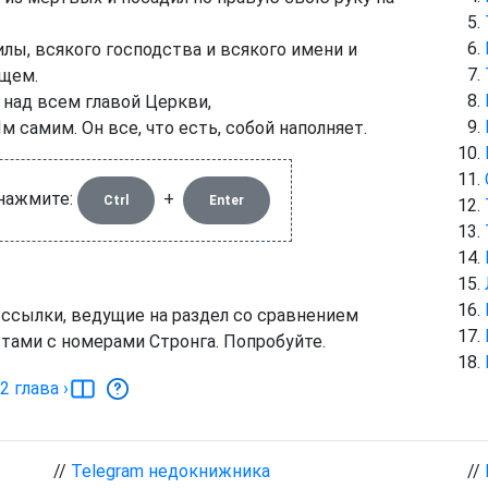
илы, всякого господства и всякого имени и
ущем.
 над всем главой Церкви,
м самим. Он все, что есть, собой наполняет.
 нажмите:
+
Ctrl
Enter
 ссылки, ведущие на раздел со сравнением
тами с номерами Стронга. Попробуйте.
2
глава
›
//
Telegram недокнижника
//