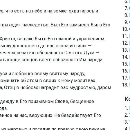
, что есть на небе и на земле, охватилось и
выходит наследство. Был Его замысел, была Его
риста, выпало быть Его славой и украшением.
смыслу дошедшего до вас слова истины —
тмечены печатью обещанного Святого Духа —
 в конце концов всего собранного Им народа.
са и любви ко всему святому народу,
оминать об этом в своих к Нему молитвах.
, Отец в небесах наградит вас мудростью, даром
К
дежду в Его призывном Слове, бесценное
ода,
нное на нас, верующих. Не бездействует Его
 из мертвых и посадил по правую свою руку на