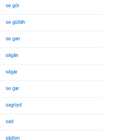
se gôr
se gûllâh
se gan
sâgân
sâgar
se gar
sagrı̂yd
sad
sâdı̂yn