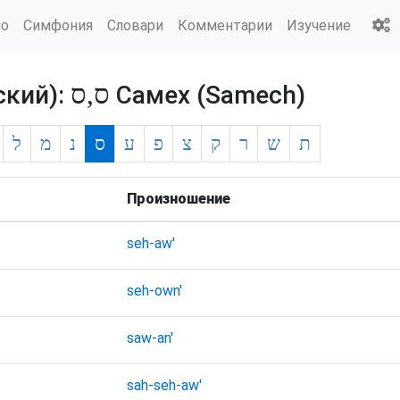
ио
Симфония
Словари
Комментарии
Изучение
ס,ס
ский):
Самех (Samech)
ת
ש
ר
ק
צ
פ
ע
ס
נ
מ
ל
Произношение
seh-aw'
seh-own'
saw-an'
sah-seh-aw'