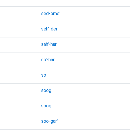
sed-ome'
seh'-der
sah'-har
so'-har
so
soog
soog
soo-gar'