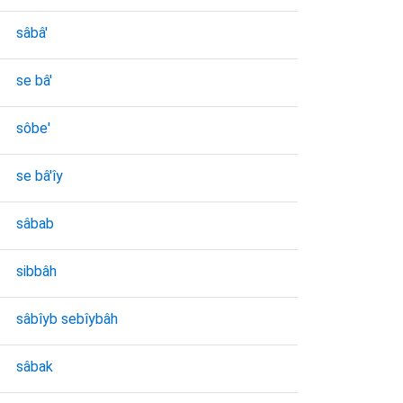
sâbâ'
se bâ'
sôbe'
se bâ'ı̂y
sâbab
sibbâh
sâbı̂yb sebı̂ybâh
sâbak