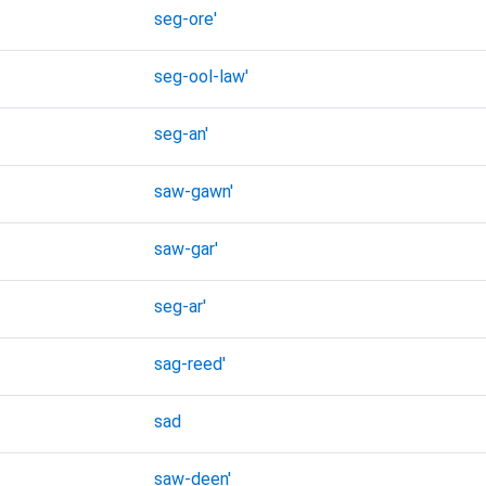
seg-ore'
seg-ool-law'
seg-an'
saw-gawn'
saw-gar'
seg-ar'
sag-reed'
sad
saw-deen'