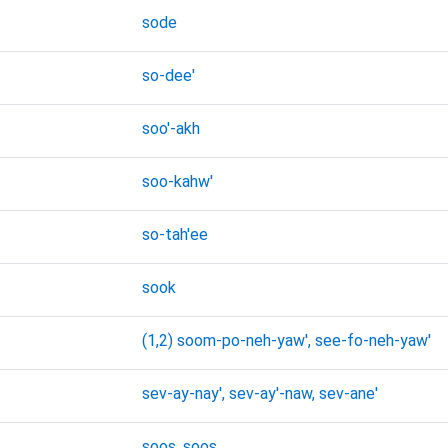
sode
so-dee'
soo'-akh
soo-kahw'
so-tah'ee
sook
(1,2) soom-po-neh-yaw', see-fo-neh-yaw'
sev-ay-nay', sev-ay'-naw, sev-ane'
soos, soos