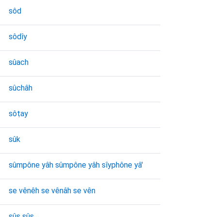
sôd
sôdı̂y
sûach
sûchâh
sôṭay
sûk
sûmpône yâh sûmpône yâh sı̂yphône yâ'
se vênêh se vênâh se vên
sûs sûs