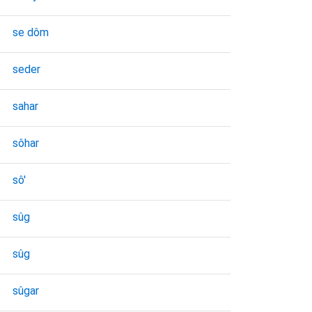
se dôm
seder
sahar
sôhar
sô'
sûg
sûg
sûgar