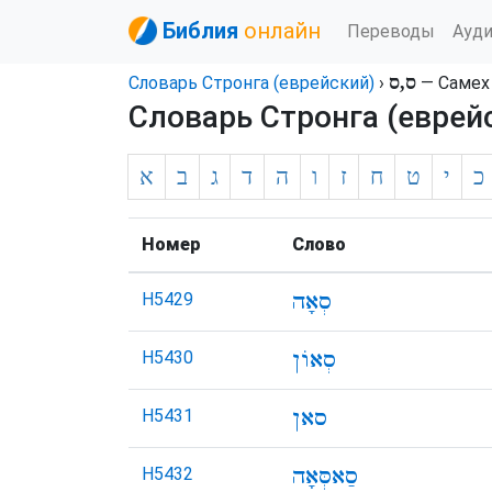
Библия
онлайн
Переводы
Ауд
ס,ס
Словарь Стронга (еврейский)
›
—
Самех
Словарь Стронга (еврей
כ
י
ט
ח
ז
ו
ה
ד
ג
ב
א
Номер
Слово
H5429
H5430
H5431
H5432