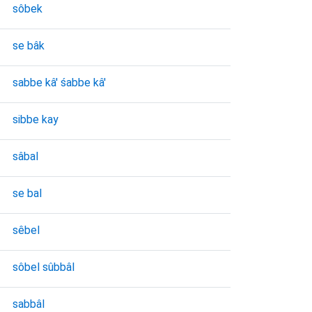
sôbek
se bâk
sabbe kâ' śabbe kâ'
sibbe kay
sâbal
se bal
sêbel
sôbel sûbbâl
sabbâl