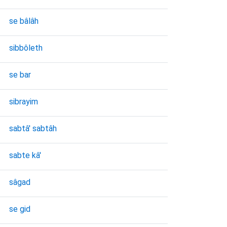
se bâlâh
sibbôleth
se bar
sibrayim
sabtâ' sabtâh
sabte kâ'
sâgad
se gid