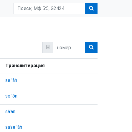
H
Транслитерация
se 'âh
se 'ôn
sâ'an
sa'se 'âh