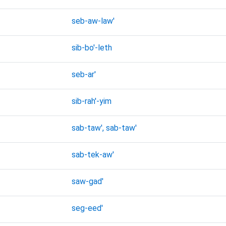
seb-aw-law'
sib-bo'-leth
seb-ar'
sib-rah'-yim
sab-taw', sab-taw'
sab-tek-aw'
saw-gad'
seg-eed'