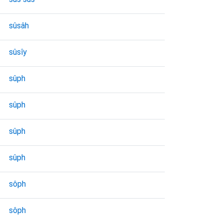
sûsâh
sûsı̂y
sûph
sûph
sûph
sûph
sôph
sôph