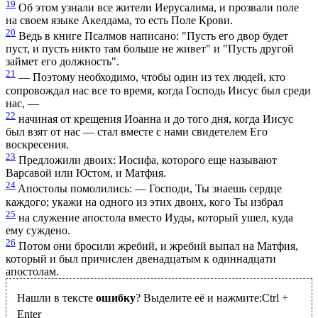
19
Об этом узнали все жители Иерусалима, и прозвали поле
на своем языке Акелдама, то есть Поле Крови.
20
Ведь в книге Псалмов написано: "Пусть его двор будет
пуст, и пусть никто там больше не живет" и "Пусть другой
займет его должность".
21
— Поэтому необходимо, чтобы один из тех людей, кто
сопровождал нас все то время, когда Господь Иисус был среди
нас, —
22
начиная от крещения Иоанна и до того дня, когда Иисус
был взят от нас — стал вместе с нами свидетелем Его
воскресения.
23
Предложили двоих: Иосифа, которого еще называют
Варсавой или Юстом, и Матфия.
24
Aпостолы помолились: — Господи, Ты знаешь сердце
каждого; укажи на одного из этих двоих, кого Ты избрал
25
на служение апостола вместо Иуды, который ушел, куда
ему суждено.
26
Потом они бросили жребий, и жребий выпал на Матфия,
который и был причислен двенадцатым к одиннадцати
апостолам.
Нашли в тексте
ошибку
? Выделите её и нажмите:
Ctrl
+
Enter