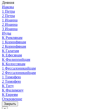
Деяния
Иакова
1 Петра
2 Петра
1 Иоанна
2 Иоанна
3 Иоанна
Иуды
К Римлянам
1 Коринфянам
2 Коринфянам
К Галатам
К Ефесянам
К Филиппийцам
К Колоссянам
1 Фессалоникийцам
2 Фессалоникийцам
1 Тимофею
2 Тимофею
К Титу
К Филимону
К Евреям
Откровение
Закрыть
×