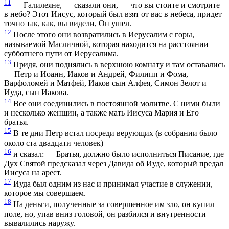
11
— Галилеяне, — сказали они, — что вы стоите и смотрите
в небо? Этот Иисус, который был взят от вас в небеса, придет
точно так, как, вы видели, Он ушел.
12
После этого они возвратились в Иерусалим с горы,
называемой Масличной, которая находится на расстоянии
субботнего пути от Иерусалима.
13
Придя, они поднялись в верхнюю комнату и там оставались
— Петр и Иоанн, Иаков и Aндрей, Филипп и Фома,
Варфоломей и Матфей, Иаков сын Алфея, Симон Зелот и
Иуда, сын Иакова.
14
Все они соединились в постоянной молитве. С ними были
и несколько женщин, а также мать Иисуса Мария и Его
братья.
15
В те дни Петр встал посреди верующих (в собрании было
около ста двадцати человек)
16
и сказал: — Братья, должно было исполниться Писание, где
Дух Святой предсказал через Давида об Иуде, который предал
Иисуса на арест.
17
Иуда был одним из нас и принимал участие в служении,
которое мы совершаем.
18
На деньги, полученные за совершенное им зло, он купил
поле, но, упав вниз головой, он разбился и внутренности
вывалились наружу.