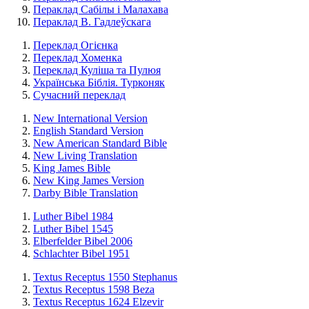
Пераклад Сабілы і Малахава
Пераклад В. Гадлеўскага
Переклад Огієнка
Переклад Хоменка
Переклад Куліша та Пулюя
Українська Біблія. Турконяк
Сучасний переклад
New International Version
English Standard Version
New American Standard Bible
New Living Translation
King James Bible
New King James Version
Darby Bible Translation
Luther Bibel 1984
Luther Bibel 1545
Elberfelder Bibel 2006
Schlachter Bibel 1951
Textus Receptus 1550 Stephanus
Textus Receptus 1598 Beza
Textus Receptus 1624 Elzevir