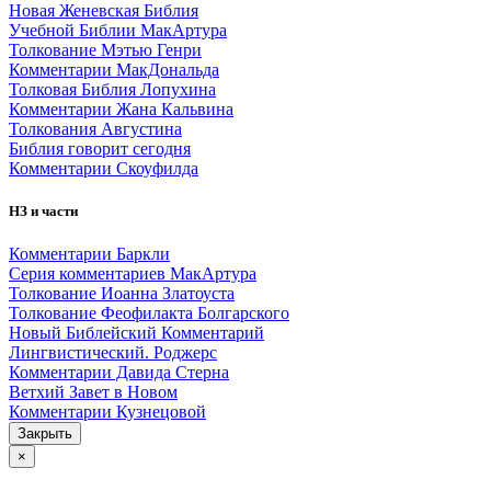
Новая Женевская Библия
Учебной Библии МакАртура
Толкование Мэтью Генри
Комментарии МакДональда
Толковая Библия Лопухина
Комментарии Жана Кальвина
Толкования Августина
Библия говорит сегодня
Комментарии Скоуфилда
НЗ и части
Комментарии Баркли
Серия комментариев МакАртура
Толкование Иоанна Златоуста
Толкование Феофилакта Болгарского
Новый Библейский Комментарий
Лингвистический. Роджерс
Комментарии Давида Стерна
Ветхий Завет в Новом
Комментарии Кузнецовой
Закрыть
×