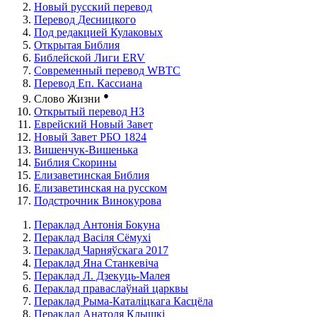
Новый русский перевод
Перевод Десницкого
Под редакцией Кулаковых
Открытая Библия
Библейской Лиги ERV
Cовременный перевод WBTC
Перевод Еп. Кассиана
●
Слово Жизни
Открытый перевод НЗ
Еврейский Новый Завет
Новый Завет РБО 1824
Вишенчук-Вишенька
Библия Скорины
Елизаветинская Библия
Елизаветинская на русском
Подстрочник Винокурова
Пераклад Антонія Бокуна
Пераклад Васіля Сёмухі
Пераклад Чарняўскага 2017
Пераклад Яна Станкевіча
Пераклад Л. Дзекуць-Малея
Пераклад праваслаўнай царквы
Пераклад Рыма-Каталіцкага Касцёла
Пераклад Анатоля Клышкi