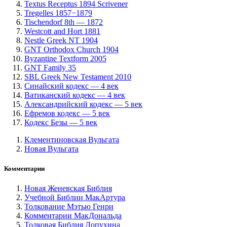
Textus Receptus 1894 Scrivener
Tregelles 1857−1879
Tischendorf 8th — 1872
Westcott and Hort 1881
Nestle Greek NT 1904
GNT Orthodox Church 1904
Byzantine Textform 2005
GNT Family 35
SBL Greek New Testament 2010
Синайский кодекс — 4 век
Ватиканский кодекс — 4 век
Александрийский кодекс — 5 век
Ефремов кодекс — 5 век
Кодекс Безы — 5 век
Клементиновская Вульгата
Новая Вульгата
Комментарии
Новая Женевская Библия
Учебной Библии МакАртура
Толкование Мэтью Генри
Комментарии МакДональда
Толковая Библия Лопухина