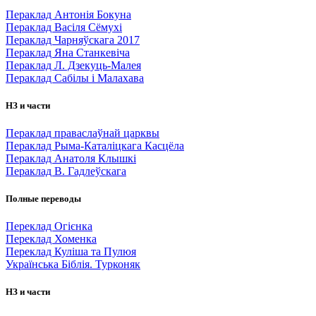
Пераклад Антонія Бокуна
Пераклад Васіля Сёмухі
Пераклад Чарняўскага 2017
Пераклад Яна Станкевіча
Пераклад Л. Дзекуць-Малея
Пераклад Сабілы і Малахава
НЗ и части
Пераклад праваслаўнай царквы
Пераклад Рыма-Каталіцкага Касцёла
Пераклад Анатоля Клышкi
Пераклад В. Гадлеўскага
Полные переводы
Переклад Огієнка
Переклад Хоменка
Переклад Куліша та Пулюя
Українська Біблія. Турконяк
НЗ и части