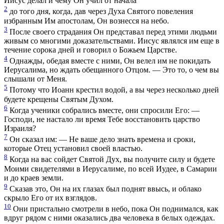
Иисус делал и чему Он учил от начала
2
до того дня, когда, дав через Духа Святого повеления
избранным Им апостолам, Он вознесся на небо.
3
После своего страдания Он представал перед этими людьми
живым со многими доказательствами. Иисус являлся им еще в
течение сорока дней и говорил о Божьем Царстве.
4
Однажды, обедая вместе с ними, Он велел им не покидать
Иерусалима, но ждать обещанного Отцом. — Это то, о чем вы
слышали от Меня.
5
Потому что Иоанн крестил водой, а вы через несколько дней
будете крещены Святым Духом.
6
Когда ученики собрались вместе, они спросили Его: —
Господи, не настало ли время Тебе восстановить царство
Израиля?
7
Он сказал им: — Не ваше дело знать времена и сроки,
которые Отец установил своей властью.
8
Когда на вас сойдет Святой Дух, вы получите силу и будете
Моими свидетелями в Иерусалиме, по всей Иудее, в Самарии
и до краев земли.
9
Сказав это, Он на их глазах был поднят ввысь, и облако
скрыло Его от их взглядов.
10
Они пристально смотрели в небо, пока Он поднимался, как
вдруг рядом с ними оказались два человека в белых одеждах.