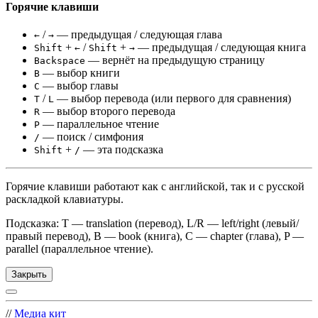
Горячие клавиши
/
— предыдущая / следующая глава
←
→
+
/
+
— предыдущая / следующая книга
Shift
←
Shift
→
— вернёт на предыдущую страницу
Backspace
— выбор книги
B
— выбор главы
C
/
— выбор перевода (или первого для сравнения)
T
L
— выбор второго перевода
R
— параллельное чтение
P
— поиск / симфония
/
+
— эта подсказка
Shift
/
Горячие клавиши работают как с английской, так и с русской
раскладкой клавиатуры.
Подсказка: T — translation (перевод), L/R — left/right (левый/
правый перевод), B — book (книга), C — chapter (глава), P —
parallel (параллельное чтение).
Закрыть
//
Медиа кит