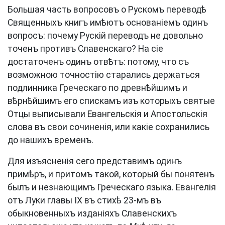
Большая часть вопросовъ о Рускомъ переводѣ
Священныхъ книгъ имѣютъ основаніемъ одинъ
вопросъ: почему Рускій переводъ не довольно
точенъ противъ Славенскаго? На сіе
достаточенъ одинъ отвѣтъ: потому, что съ
возможною точностію старались держаться
подлинника Греческаго по древнѣйшимъ и
вѣрнѣйшимъ его спискамъ изъ которыхъ святые
Отцы выписывали Евангельскія и Апостольскія
слова въ свои сочиненія, или какіе сохранились
до нашихъ временъ.
Для изъясненія сего представимъ одинъ
примѣръ, и притомъ такой, который бы понятенъ
былъ и незнающимъ Греческаго языка. Евангелія
отъ Луки главы IX въ стихѣ 23-мъ въ
обыкновенныхъ изданіяхъ Славенскихъ