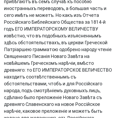
прибѣгаютъ въ семъ случаѣ къ пособію
иностранныхъ переводовъ, а большая часть и
сего имѣть не можетъ. Но какъ изъ Отчета
Россійскаго Библейскаго Общества за 1814-й
годъ ЕГО ИМПЕРАТОРСКОМУ ВЕЛИЧЕСТВУ
извѣстно, что въ подобныхъ изъясненнымъ
здѣсь обстоятельствахъ, въ церкви Греческой
Патріаршею грамматою одобрено народу чтеніе
Священнаго Писанія Новаго Завѣта на
новѣйшемъ Греческомъ нарѣчіи, вмѣсто
древняго: то ЕГО ИМПЕРАТОРСКОЕ ВЕЛИЧЕСТВО
находитъ соотвѣтственнымъ съ
обстоятельствами, чтобъ и для Россійскаго
народа, подъ смотрѣніемъ духовныхъ лицъ,
сдѣлано было преложеніе Новаго Завѣта съ
древняго Славенскаго на новое Россійское
нарѣчіе, каковое преложеніе и можетъ быть