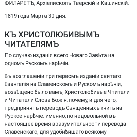
ФИЛАРЕТЪ, Архіепископъ Тверскій и Кашинскій.
1819 года Марта 30 дня.
КЪ ХРИСТОЛЮБИВЫМЪ
ЧИТАТЕЛЯМЪ
По случаю изданія всего Новаго Завѣта на
одномъ Рускомъ нарѣчіи.
Въ возглашеніи при первомъ изданіи святаго
Евангелія на Славенскомъ и Рускомъ нарѣчіи,
возвѣщено было вамъ, Христолюбивые Чтители
и Читатели Слова Божія, почему, и для чего,
предпринятъ переводъ Священныхъ книгъ на
Руское нарѣчіе: именно, по недовольной въ
настоящее время вразумительности перевода
Славенскаго, для удобнѣйшаго всякому