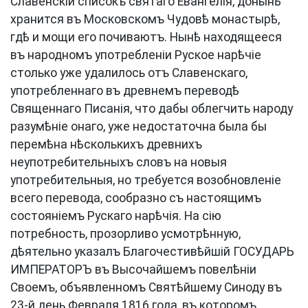
Славенскій списокъ святаго Евангелія, донынѣ
хранится въ Московскомъ Чудовѣ монастырѣ,
гдѣ и мощи его почиваютъ. Нынѣ находящееся
въ народномъ употребленіи Руское нарѣчіе
столько уже удалилось отъ Славенскаго,
употребленнаго въ древнемъ переводѣ
Священнаго Писанія, что дабы облегчить народу
разумѣніе онаго, уже недостаточна была бы
перемѣна нѣсколькихъ древнихъ
неупотребительныхъ словъ на новыя
употребительныя, но требуется возобновленіе
всего перевода, сообразно съ настоящимъ
состояніемъ Рускаго нарѣчія. На сію
потребность, прозорливо усмотрѣнную,
дѣятельно указалъ Благочестивѣйшій ГОСУДАРЬ
ИМПЕРАТОРЪ въ Высочайшемъ повелѣніи
Своемъ, объявленномъ Святѣйшему Синоду въ
23-й день Февраля 1816 года, въ которомъ