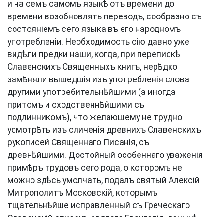
и на семъ самомъ языкѣ отъ времени до
времени возобновлять переводъ, сообразно съ
состояніемъ сего языка въ его народномъ
употребленіи. Необходимость сію давно уже
видѣли предки наши, когда, при перепискѣ
Славенскихъ Священныхъ книгъ, нерѣдко
замѣняли вышедшія изъ употребленія слова
другими употребительнѣйшими (а иногда
притомъ и сходственнѣйшими съ
подлинникомъ), что желающему не трудно
усмотрѣть изъ сличенія древнихъ Славенскихъ
рукописей Священнаго Писанія, съ
древнѣйшими. Достойный особеннаго уваженія
примѣръ трудовъ сего рода, о которомъ не
можно здѣсь умолчать, подалъ святый Алексій
Митрополитъ Московскій, которымъ
тщательнѣйше исправленный съ Греческаго