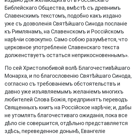
издано для желающихъ отъ Россійскаго
Библейскаго Общества, вмѣстѣ съ древнимъ
Славенскимъ текстомъ, подобно какъ издано
уже съ дозволенія Святѣйшаго Синода посланіе
къ Римлянамъ, на Славенскомъ и Россійскомъ
нарѣчіи совокупно. Само собою разумѣется, что
церковное употребленіе Славенскаго текста
долженствуетъ остаться неприкосновеннымъ».
По сей Христолюбивой волѣ Благочестивѣйшаго
Монарха, и по благословенію Святѣйшаго Синода,
согласно съ требованіемъ обстоятельствъ и
давно уже изъявляемымъ желаніемъ многихъ
любителей Слова Божія, предпринятъ переводъ
Священныхъ книгъ на Россійское нарѣчіе; и, дабы
не утомлять благочестиваго ожиданія, пока все
дѣло сіе совершится, отдѣльно представляется
здѣсь, переведенное донынѣ, Евангеліе