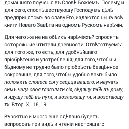
домашняго поученія въ Словѣ Божіемъ. Посему, и
для сего, споспѣшествующу Господу въ дѣлѣ
предпринятомъ во славу Его, издаются нынѣ всѣ
книги Новаго Завѣта на одномъ Рускомъ нарѣчіи.
Для чего же не на обѣихъ нарѣчіяхъ? спросятъ
осторожные чтители древности. Отвѣтствуемъ:
для того же, то есть, для удобнѣйшаго
пріобрѣтенія и употребленія; для того, чтобы и
бѣдному не трудно было пріобрѣсть безцѣнное
сокровище; для того, чтобы удобно вамъ было
положить словеса сія у сердца вашего, и научать
симъ чада своя глаголати сія, сѣдящу тебѣ въ дому,
и идущу тебѣ въ пути, и возлежащу ти, и возстающу
ти
. Втор. XI. 18, 19.
Вѣроятно и много еще сдѣлано будетъ
вопросовъ при видѣ и чтеніи настоящаго