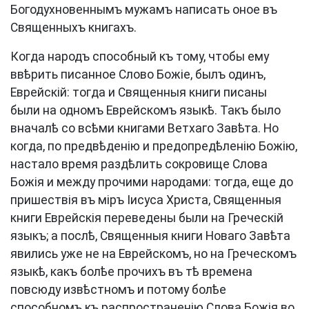
Богодухновеннымъ мужамъ написать оное въ
Священныхъ книгахъ.
Когда народъ способный къ тому, чтобы ему
ввѣрить писанное Слово Божіе, былъ одинъ,
Еврейскій: тогда и Священныя книги писаны
были на одномъ Еврейскомъ языкѣ. Такъ было
вначалѣ со всѣми книгами Ветхаго Завѣта. Но
когда, по предвѣденію и предопредѣленію Божію,
настало время раздѣлить сокровище Слова
Божія и между прочими народами: тогда, еще до
пришествія въ міръ Іисуса Христа, Священныя
книги Еврейскія переведены были на Греческій
языкъ; а послѣ, Священныя книги Новаго Завѣта
явились уже не на Еврейскомъ, но на Греческомъ
языкѣ, какъ болѣе прочихъ въ тѣ времена
повсюду извѣстномъ и потому болѣе
способномъ къ распространенію Слова Божія во