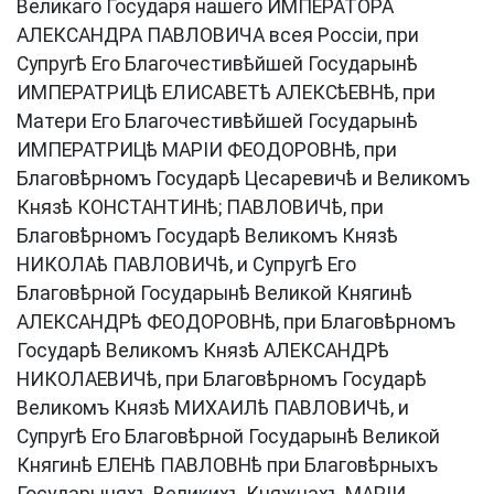
Великаго Государя нашего ИМПЕРАТОРА
АЛЕКСАНДРА ПАВЛОВИЧА всея Россіи, при
Супругѣ Его Благочестивѣйшей Государынѣ
ИМПЕРАТРИЦѣ ЕЛИСАВЕТѣ АЛЕКСѣЕВНѣ, при
Матери Его Благочестивѣйшей Государынѣ
ИМПЕРАТРИЦѣ МАРІИ ФЕОДОРОВНѣ, при
Благовѣрномъ Государѣ Цесаревичѣ и Великомъ
Князѣ КОНСТАНТИНѣ; ПАВЛОВИЧѣ, при
Благовѣрномъ Государѣ Великомъ Князѣ
НИКОЛАѣ ПАВЛОВИЧѣ, и Супругѣ Его
Благовѣрной Государынѣ Великой Княгинѣ
АЛЕКСАНДРѣ ФЕОДОРОВНѣ, при Благовѣрномъ
Государѣ Великомъ Князѣ АЛЕКСАНДРѣ
НИКОЛАЕВИЧѣ, при Благовѣрномъ Государѣ
Великомъ Князѣ МИХАИЛѣ ПАВЛОВИЧѣ, и
Супругѣ Его Благовѣрной Государынѣ Великой
Княгинѣ ЕЛЕНѣ ПАВЛОВНѣ при Благовѣрныхъ