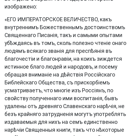
изображено:
«ЕГО ИМПЕРАТОРСКОЕ ВЕЛИЧЕСТВО, какъ
внутреннимъ Божественнымъ достоинствомъ
Священнаго Писанія, такъ и самыми опытами
убѣждаясь въ томъ, сколь полезно чтеніе онаго
людямъ всякаго званія для преспѣянія въ
благочестіи и благонравіи, на коихъ зиждется
истинное благо людей и народовъ, и посему
обращая вниманіе на дѣйствія Россійскаго
Библейскаго Общества, съ прискорбіемъ
усматриваетъ, что многіе изъ Россіянъ, по
свойству полученнаго ими воспитанія, бывъ
удалены отъ древняго Славенскаго нарѣчія, не
безъ крайняго затрудненія могутъ употреблять
издаваемыя для нихъ на семъ единственно
нарѣчіи Священныя книги, такъ что нѣкоторые