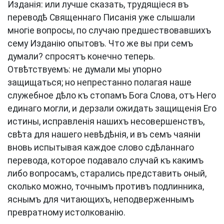
Изданія: или лучше сказать, трудящіеся въ
переводѣ Священнаго Писанія уже слышали
многіе вопросы, по случаю предшествовавшихъ
сему Изданію опытовъ. Что же вы при семъ
думали? спросятъ конечно теперь.
Отвѣтствуемъ: не думали мы упорно
защищаться; но непрестанно полагая наше
служебное дѣло къ стопамъ Бога Слова, отъ Него
единаго могли, и дерзали ожидать защищенія Его
истины, исправленія нашихъ несовершенствъ,
свѣта для нашего невѣдѣнія, и въ семъ чаяніи
вновь испытывая каждое слово сдѣланнаго
перевода, которое подавало случай къ какимъ
либо вопросамъ, старались представить оный,
сколько можно, точнымъ противъ подлинника,
яснымъ для читающихъ, неподверженнымъ
превратному истолкованію.