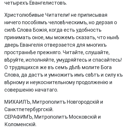
четырехъ Евангелистовъ.
Христолюбивые Читатели! не приписывая
ничего пособіямъ человѣческимъ, но дерзая о
силѣ Слова Божія, когда есть удобность
принимать оное, мы можемъ сказать, что нынѣ
дверь Евангелія отверзается для многихъ
пространнѣе прежняго. Читайте, слушайте,
вѣруйте, исполняйте, умудряйтесь и спасайтесь!
О трудящихся же въ семъ дѣлѣ молите Бога
Слова, да дастъ и умножитъ имъ свѣтъ и силу къ
вѣрному и неукоснительному продолженію и
совершенію начатаго.
МИХАИЛЪ, Митрополитъ Новгородскій и
Санктпетербургскій.
СЕРАФИМЪ, Митрополитъ Московскій и
Коломенскій.