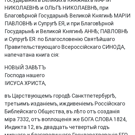
Государыняхъ Великихъ Княжнахъ МАРІИ
НИКОЛАЕВНѣ и ОЛЬГѣ НИКОЛАЕВНѣ, при
Благовѣрной Государынѣ Великой Княгинѣ МАРІИ
ПАВЛОВНѣ и Супругѣ ЕЯ, и при Благовѣрной
Государынѣ и Великой Княгинѣ АННѣ; ПАВЛОВНѣ
и Супругѣ ЕЯ: по Благословенію Святѣйшаго
Правительствующаго Всероссійскаго СИНОДА,
напечатана книга сія:
НОВЫЙ ЗАВѣТЪ
Господа нашего
ІИСУСА ХРИСТА,
въ Царствующемъ городѣ Санктпетербургѣ,
третьимъ изданіемъ, иждивеніемъ Россійскаго
Библейскаго Общества, въ лѣто отъ созданія
міра 7332, отъ воплощенія же БОГА СЛОВА 1824,
Индикта 12, въ двадцать четвертый годъ