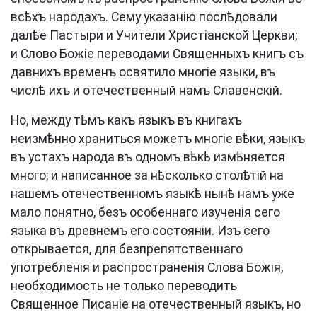
всѣхъ народахъ. Сему указанію послѣдовали
далѣе Пастыри и Учители Христіанской Церкви;
и Слово Божіе переводами Священныхъ книгъ съ
давнихъ временъ освятило многіе языки, въ
числѣ ихъ и отечественный намъ Славенскій.
Но, между тѣмъ какъ языкъ въ книгахъ
неизмѣнно храниться можетъ многіе вѣки, языкъ
въ устахъ народа въ одномъ вѣкѣ измѣняется
много; и написанное за нѣсколько столѣтій на
нашемъ отечественномъ языкѣ нынѣ намъ уже
мало понятно, безъ особеннаго изученія сего
языка въ древнемъ его состояніи. Изъ сего
открывается, для безпрепятственнаго
употребленія и распространенія Слова Божія,
необходимость не только переводить
Священное Писаніе на отечественный языкъ, но