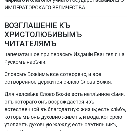
мирнаго и благополучнаго Государствованія ЕГО
ИМПЕРАТОРСКАГО ВЕЛИЧЕСТВА.
ВОЗГЛАШЕНІЕ КЪ
ХРИСТОЛЮБИВЫМЪ
ЧИТАТЕЛЯМЪ
напечатанное при первомъ Изданіи Евангелія на
Рускомъ нарѣчіи.
Словомъ Божіимъ все сотворено, и все
сотворенное держится силою Слова Божія.
Для человѣка Слово Божіе есть нетлѣнное сѣмя,
отъ котораго онъ возрождается изъ
естественной въ благодатную жизнь; есть хлѣбъ,
которымъ онъ духовно живетъ, и вода, которою
утоляетъ духовную жажду; есть свѣтильникъ,