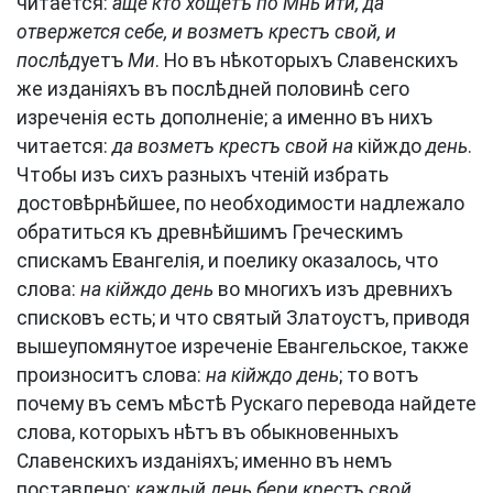
читается:
аще кто хощетъ по Мнѣ ити, да
отвержется себе, и возметъ крестъ свой, и
послѣд
уетъ
Ми
. Но въ нѣкоторыхъ Славенскихъ
же изданіяхъ въ послѣдней половинѣ сего
изреченія есть дополненіе; а именно въ нихъ
читается:
да возметъ крестъ свой на
кійждо
день
.
Чтобы изъ сихъ разныхъ чтеній избрать
достовѣрнѣйшее, по необходимости надлежало
обратиться къ древнѣйшимъ Греческимъ
спискамъ Евангелія, и поелику оказалось, что
слова:
на кійждо день
во многихъ изъ древнихъ
списковъ есть; и что святый Златоустъ, приводя
вышеупомянутое изреченіе Евангельское, также
произноситъ слова:
на кійждо день
; то вотъ
почему въ семъ мѣстѣ Рускаго перевода найдете
слова, которыхъ нѣтъ въ обыкновенныхъ
Славенскихъ изданіяхъ; именно въ немъ
поставлено:
каждый день бери крестъ свой
.