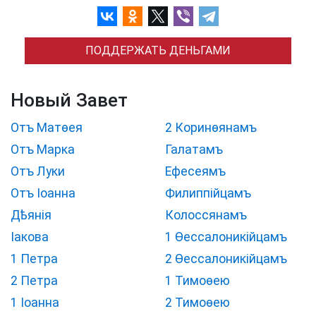
ПОДДЕРЖАТЬ ДЕНЬГАМИ
Новый Завет
Отъ Матѳея
2 Коринѳянамъ
Отъ Марка
Галатамъ
Отъ Луки
Ефесеямъ
Отъ Іоанна
Филиппійцамъ
Дѣянія
Колоссянамъ
Іакова
1 Ѳессалоникійцамъ
1 Петра
2 Ѳессалоникійцамъ
2 Петра
1 Тимоѳею
1 Іоанна
2 Тимоѳею