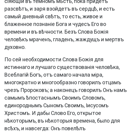
сіяющій въ темномъ мѣстѣ, пока придетъ
разсвѣтъ, и заря взойдетъ въ сердцѣ, и есть
самый дневный свѣтъ, то есть, живое и
блаженное познаніе Бога и чудесъ Его во
времени и въ вѣчности. Безъ Слова Божія
человѣкъ мраченъ, гладенъ, жаждущъ и мертвъ
духовно.
По сей необходимости Слова Божія для
истиннаго и лучшаго существованія человѣка,
Всеблагій Богъ, отъ самаго начала міра,
многократно и многообразно говорилъ отцамъ
чрезъ Пророковъ; а наконецъ говорилъ Онъ намъ
самымъ ѣпостаснымъ Своимъ Словомъ,
единороднымъ Сыномъ Своимъ, Іисусомъ
Христомъ. И дабы Слово Его, открытое
нѣкоторымъ, въ нѣкоторыя времена, было для
всѣхъ, и навсегда: Онъ повелѣлъ