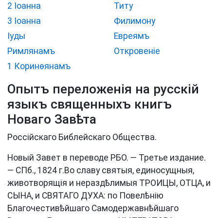
2 Іоанна
Титу
3 Іоанна
Филимону
Іуды
Евреямъ
Римлянамъ
Откровеніе
1 Коринѳянамъ
Опытъ переложенiя на русскiй
языкъ священныхъ книгъ
Новаго Завѣта
Россійскаго Библейскаго Общества.
Новый Завет в переводе РБО. — Третье издание.
— СПб., 1824 г.Во славу святыя, единосущныя,
животворящія и нераздѣлимыя ТРОИЦЫ, ОТЦА, и
СЫНА, и СВЯТАГО ДУХА: по Повелѣнію
Благочестивѣйшаго Самодержавнѣйшаго