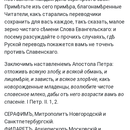
Примѣтьте изъ сего примѣра, благонамѣренные
Читатели, какъ старались переводчики
сохранить для васъ каждое, такъ сказать, малое
зерно чистаго сѣмени Слова Евангельскаго: и
посему разсуждайте о прочихъ случаяхъ, гдѣ
Руской переводъ покажется вамъ не точенъ
противъ Славенскаго.
Заключимъ наставленіемъ Апостола Петра:
отложивъ всякую злобу, и всякой обманъ, и
лицемѣріе, и зависть, и всякое злорѣчіе, какъ
новорожденные младенцы, возлюбите чистое
словесное млеко, дабы отъ него возрасти вамъ во
спасеніе
. I Петр. II. 1, 2.
СЕРАФИМЪ, Митрополитъ Новгородскій и
Санктпетербургскій.
ФИЛАРЕТЪ, Архіепископъ Московскій и