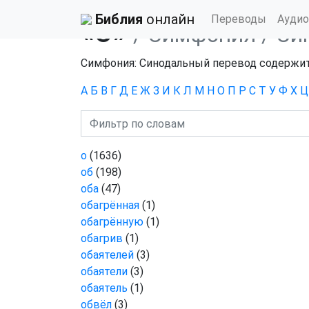
Библия
›
Симфония
›
Синодальный
› О
Библия
онлайн
Переводы
Аудио
«О»
/ Симфония
/ Си
Симфония: Синодальный перевод содержит 
А
Б
В
Г
Д
Е
Ж
З
И
К
Л
М
Н
О
П
Р
С
Т
У
Ф
Х
Ц
о
(1636)
об
(198)
оба
(47)
обагрённая
(1)
обагрённую
(1)
обагрив
(1)
обаятелей
(3)
обаятели
(3)
обаятель
(1)
обвёл
(3)