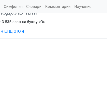
Симфония
Словари
Комментарии
Изучение
нодальный
3 535 слов на букву «О».
Ч
Ш
Щ
Э
Ю
Я