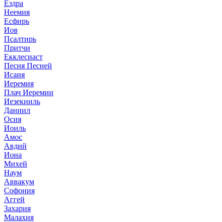
Ездра
Неемия
Есфирь
Иов
Псалтирь
Притчи
Екклесиаст
Песня Песней
Исаия
Иеремия
Плач Иеремии
Иезекииль
Даниил
Осия
Иоиль
Амос
Авдий
Иона
Михей
Наум
Аввакум
Софония
Аггей
Захария
Малахия