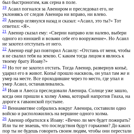
был быстроногим, как серна в поле.
19
Асаил погнался за Авениром и преследовал его, не
уклоняясь от следов Авенира ни вправо, ни влево.
20
Авенир оглянулся назад и сказал: «Асаил, это ты?» Тот
ответил: «Я».
21
Авенир сказал ему: «Сверни направо или налево, выбери
одного из юношей и возьми себе его вооружение». Но Асаил
не захотел отступать от него.
22
Авенир ещё раз повторил Асаилу: «Отстань от меня, чтобы
я не свалил тебя на землю. С каким тогда лицом я явлюсь к
твоему брату Иоаву?»
23
Но тот не захотел отстать. Тогда Авенир, развернув копьё,
ударил его в живот. Копьё прошло насквозь, он упал там же и
умер на месте. Все проходившие через то место, где упал и
умер Асаил, останавливались.
24
Иоав и Авесса преследовали Авенира. Солнце уже зашло,
когда они пришли к холму Амма, который напротив Гиаха, на
дороге к гаваонской пустыне.
25
Вениамитяне собрались вокруг Авенира, составили одно
войско и расположились на вершине одного холма.
26
Авенир обратился к Иоаву: «Вечно ли меч будет пожирать?
Или ты не знаешь, что последствия будут горькими? До каких
пор ты не будешь говорить своим людям, чтобы они перестали