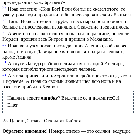
преследовать своих братьев?»
27
Иоав ответил: «Жив Бог! Если бы ты не сказал этого, то
уже утром люди продолжили бы преследовать своих братьев».
28
Тогда Иоав затрубил в трубу, и весь народ остановился и
больше не преследовал израильтян. Сражение прекратилось.
29
Авенир и его люди всю ту ночь шли по равнине, перешли
Иордан, прошли весь Битрон и пришли в Маханаим.
30
Иоав вернулся после преследования Авенира, собрал весь
народ, и из слуг Давида не хватало девятнадцати человек,
кроме Асаила.
31
А слуги Давида разбили вениамитян и людей Авенира,
которых погибло триста шестьдесят человек.
32
Асаила принесли и похоронили в гробнице его отца, что в
Вифлееме. А Иоав со своими людьми шёл всю ночь и на
рассвете прибыл в Хеврон.
Нашли в тексте
ошибку
? Выделите её и нажмите:
Ctrl
+
Enter
2-я Царств, 2 глава. Открытая Библия
Обратите внимание
! Номера стихов — это ссылки, ведущие