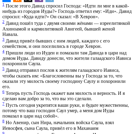
1
После этого Давид спросил Господа: «Идти ли мне в какой-
нибудь из городов Иуды?» Господь ответил ему: «Иди». Давид
спросил: «Куда идти?» Он сказал: «В Хеврон».
2
Давид пошёл туда с двумя своими жёнами — изреелитянкой
Ахиноамой и кармилитянкой Авигеей, бывшей женой
Навала.
3
Давид привёл бывших с ним людей, каждого с его
семейством, и они поселились в городе Хеврон.
4
Пришли люди из Иудеи и помазали там Давида в цари над
домом Иуды. Давиду донесли, что жители галаадского Иависа
похоронили Саула.
5
Давид отправил послов к жителям галаадского Иависа,
чтобы сказать им: «Благословенны вы у Господа за то, что
оказали эту милость своему господину Саулу и похоронили
его.
6
Теперь пусть Господь окажет вам милость и верность. И я
сделаю вам добро за то, что вы это сделали.
7
Пусть сегодня укрепятся ваши руки, и будьте мужественны,
потому что ваш господин Саул умер, а меня дом Иуды
помазал в цари над собой».
8
Но Авенир, сын Нира, начальник войска Саула, взял
Иевосфея, сына Саула, привёл его в Маханаим
9