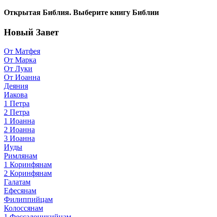
Открытая Библия. Выберите книгу Библии
Новый Завет
От Матфея
От Марка
От Луки
От Иоанна
Деяния
Иакова
1 Петра
2 Петра
1 Иоанна
2 Иоанна
3 Иоанна
Иуды
Римлянам
1 Коринфянам
2 Коринфянам
Галатам
Ефесянам
Филиппийцам
Колоссянам
1 Фессалоникийцам