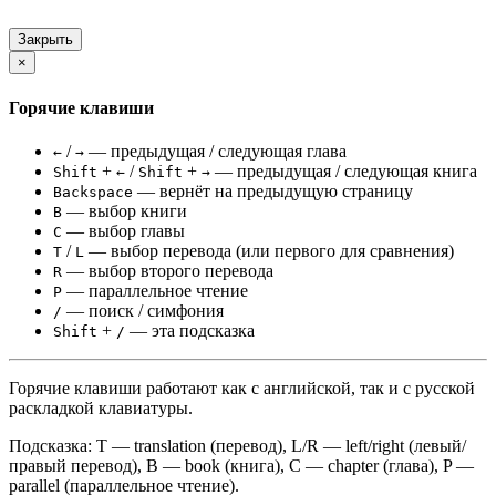
Закрыть
×
Горячие клавиши
/
— предыдущая / следующая глава
←
→
+
/
+
— предыдущая / следующая книга
Shift
←
Shift
→
— вернёт на предыдущую страницу
Backspace
— выбор книги
B
— выбор главы
C
/
— выбор перевода (или первого для сравнения)
T
L
— выбор второго перевода
R
— параллельное чтение
P
— поиск / симфония
/
+
— эта подсказка
Shift
/
Горячие клавиши работают как с английской, так и с русской
раскладкой клавиатуры.
Подсказка: T — translation (перевод), L/R — left/right (левый/
правый перевод), B — book (книга), C — chapter (глава), P —
parallel (параллельное чтение).