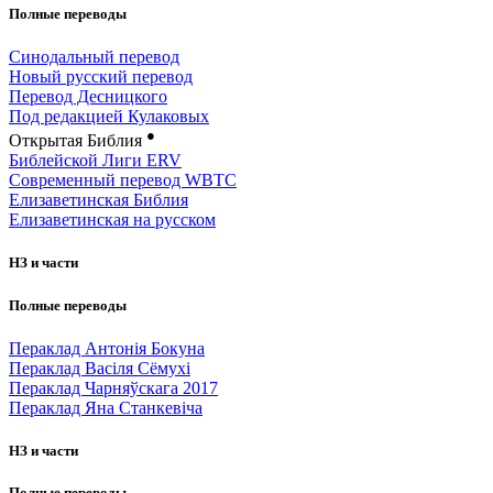
Полные переводы
Синодальный перевод
Новый русский перевод
Перевод Десницкого
Под редакцией Кулаковых
●
Открытая Библия
Библейской Лиги ERV
Cовременный перевод WBTC
Елизаветинская Библия
Елизаветинская на русском
НЗ и части
Полные переводы
Пераклад Антонія Бокуна
Пераклад Васіля Сёмухі
Пераклад Чарняўскага 2017
Пераклад Яна Станкевіча
НЗ и части
Полные переводы