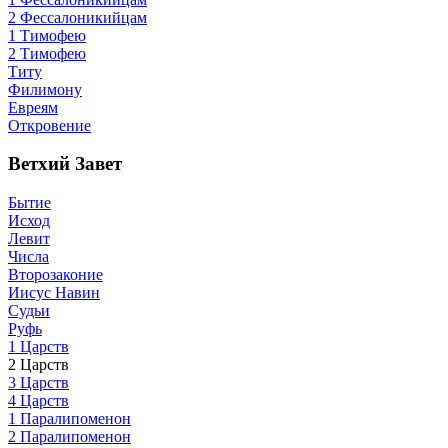
2 Фессалоникийцам
1 Тимофею
2 Тимофею
Титу
Филимону
Евреям
Откровение
Ветхий Завет
Бытие
Исход
Левит
Числа
Второзаконие
Иисус Навин
Судьи
Руфь
1 Царств
2 Царств
3 Царств
4 Царств
1 Паралипоменон
2 Паралипоменон