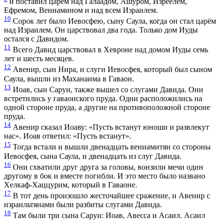
и поставил царём над Галаадом, Ашуром, Изреелем,
Ефремом, Вениамином и над всем Израилем.
10
Сорок лет было Иевосфею, сыну Саула, когда он стал царём
над Израилем. Он царствовал два года. Только дом Иуды
остался с Давидом.
11
Всего Давид царствовал в Хевроне над домом Иуды семь
лет и шесть месяцев.
12
Авенир, сын Нира, и слуги Иевосфея, который был сыном
Саула, вышли из Маханаима в Гаваон.
13
Иоав, сын Саруи, также вышел со слугами Давида. Они
встретились у гаваонского пруда. Одни расположились на
одной стороне пруда, а другие на противоположной стороне
пруда.
14
Авенир сказал Иоаву: «Пусть встанут юноши и развлекут
нас». Иоав ответил: «Пусть встанут».
15
Тогда встали и вышли двенадцать вениамитян со стороны
Иевосфея, сына Саула, и двенадцать из слуг Давида.
16
Они схватили друг друга за головы, вонзили мечи один
другому в бок и вместе погибли. И это место было названо
Хелкаф-Хаццурим, который в Гаваоне.
17
В тот день произошло жесточайшее сражение, и Авенир с
израильтянами были разбиты слугами Давида.
18
Там были три сына Саруи: Иоав, Авесса и Асаил. Асаил