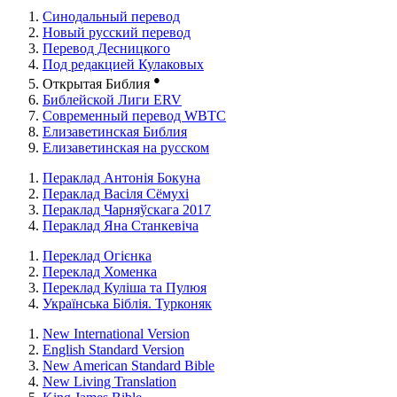
Синодальный перевод
Новый русский перевод
Перевод Десницкого
Под редакцией Кулаковых
●
Открытая Библия
Библейской Лиги ERV
Cовременный перевод WBTC
Елизаветинская Библия
Елизаветинская на русском
Пераклад Антонія Бокуна
Пераклад Васіля Сёмухі
Пераклад Чарняўскага 2017
Пераклад Яна Станкевіча
Переклад Огієнка
Переклад Хоменка
Переклад Куліша та Пулюя
Українська Біблія. Турконяк
New International Version
English Standard Version
New American Standard Bible
New Living Translation