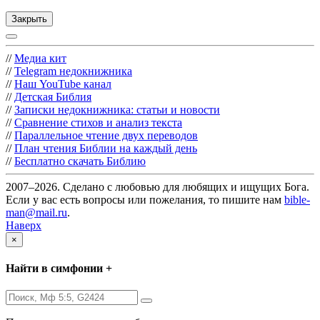
Закрыть
//
Медиа кит
//
Telegram недокнижника
//
Наш YouTube канал
//
Детская Библия
//
Записки недокнижника: статьи и новости
//
Сравнение стихов и анализ текста
//
Параллельное чтение двух переводов
//
План чтения Библии на каждый день
//
Бесплатно скачать Библию
2007–2026. Сделано с любовью для любящих и ищущих Бога.
Если у вас есть вопросы или пожелания, то пишите нам
bible-
man@mail.ru
.
Наверх
×
Найти в симфонии +