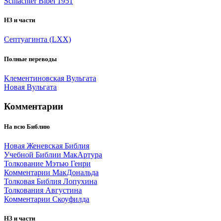
Schlachter Bibel 1951
НЗ и части
Септуагинта (LXX)
Полные переводы
Клементиновская Вульгата
Новая Вульгата
Комментарии
На всю Библию
Новая Женевская Библия
Учебной Библии МакАртура
Толкование Мэтью Генри
Комментарии МакДональда
Толковая Библия Лопухина
Толкования Августина
Комментарии Скоуфилда
НЗ и части