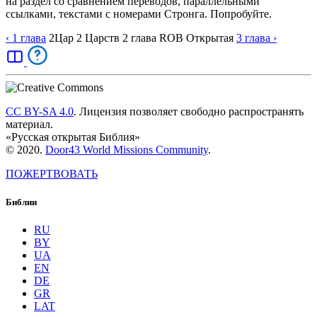
на раздел со сравнением переводов, параллельными
ссылками, текстами с номерами Стронга. Попробуйте.
‹ 1
глава
2Цар
2 Царств
2
глава
ROB
Открытая
3
глава
›
CC BY-SA 4.0
. Лицензия позволяет свободно распространять
материал.
«Русская открытая Библия»
© 2020.
Door43 World Missions Community
.
ПОЖЕРТВОВАТЬ
Библии
RU
BY
UA
EN
DE
GR
LAT